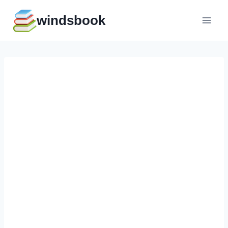
Перейти
windsbook
к
содержимому