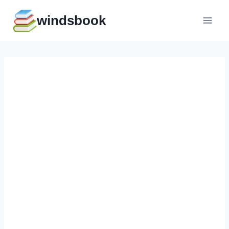
Перейти
windsbook
к
содержимому