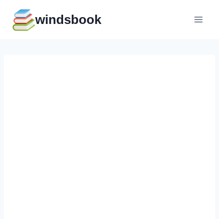
Перейти
windsbook
к
содержимому