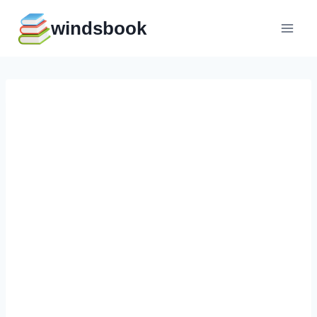
Перейти
windsbook
к
содержимому