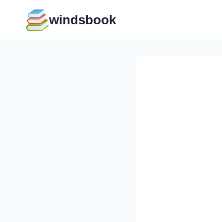
Перейти
windsbook
к
содержимому