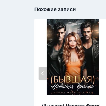
Похожие записи
бовь
(бывшая) Невеста брата