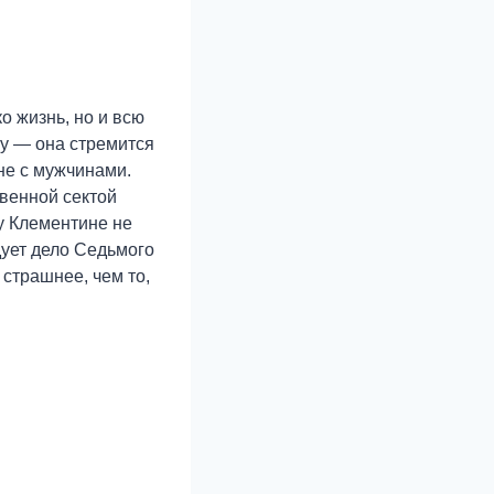
о жизнь, но и всю
ту — она стремится
вне с мужчинами.
твенной сектой
у Клементине не
дует дело Седьмого
страшнее, чем то,