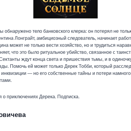
ы обнаружено тело банковского клерка: он потерял не тольк
нтина Лонграйт, амбициозный следователь, начинает рабо
щина может не только вести хозяйство, но и трудиться нара
няет, что это было ритуальное убийство, связанное с таинс
Сектанты ждут конца света и пришествия тьмы, и в одиночк
вды. Помочь ей может только Дерек Тобби, который рассле
 инквизиции — но его собственные тайны и потери намного 
нтами.
 о приключениях Дерека. Подписка.
овичева