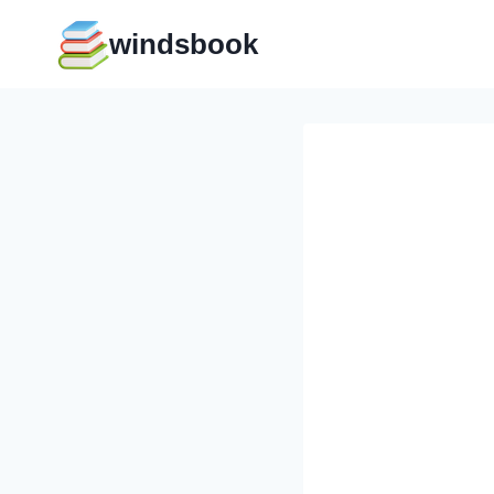
Перейти
windsbook
к
содержимому