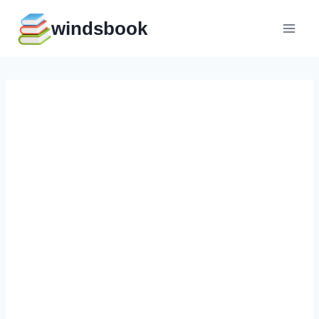
Перейти
windsbook
к
содержимому