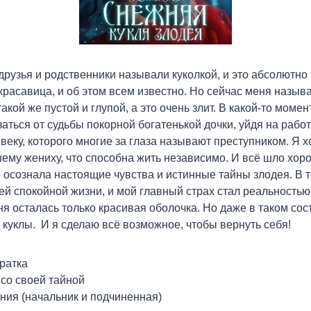
 друзья и родственники называли куколкой, и это абсолютно
красавица, и об этом всем известно. Но сейчас меня называ
такой же пустой и глупой, а это очень злит. В какой-то моме
заться от судьбы покорной богатенькой дочки, уйдя на рабо
веку, которого многие за глаза называют преступником. Я х
ему жениху, что способна жить независимо. И всё шло хоро
е осознала настоящие чувства и истинные тайны злодея. В 
ей спокойной жизни, и мой главный страх стал реальностью
ня осталась только красивая оболочка. Но даже в таком сос
 куклы. И я сделаю всё возможное, чтобы вернуть себя!
ратка
со своей тайной
ния (начальник и подчиненная)