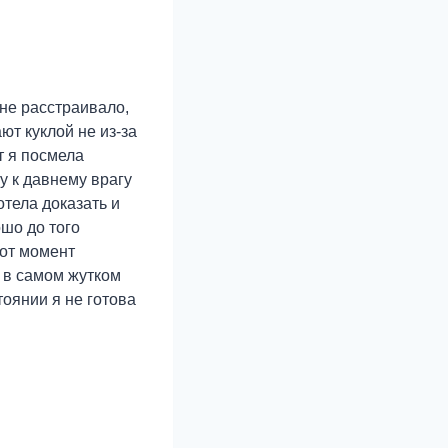
 не расстраивало,
ют куклой не из-за
нт я посмела
ту к давнему врагу
отела доказать и
шо до того
тот момент
 в самом жутком
тоянии я не готова