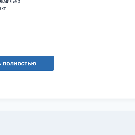
фамильяр
акт
ь полностью