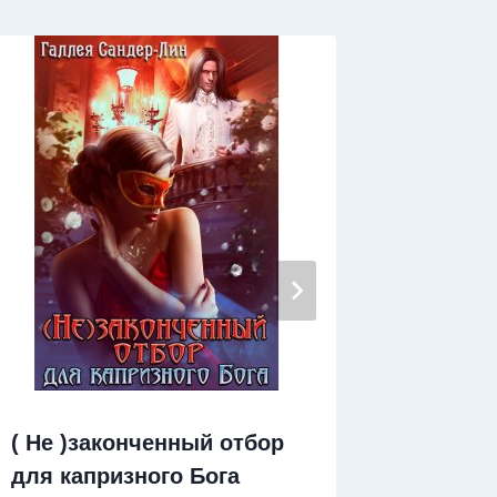
( Не )законченный отбор
Алекса
для капризного Бога