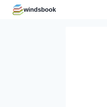
Перейти
windsbook
к
содержимому