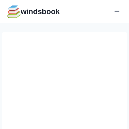
Перейти
windsbook
к
содержимому