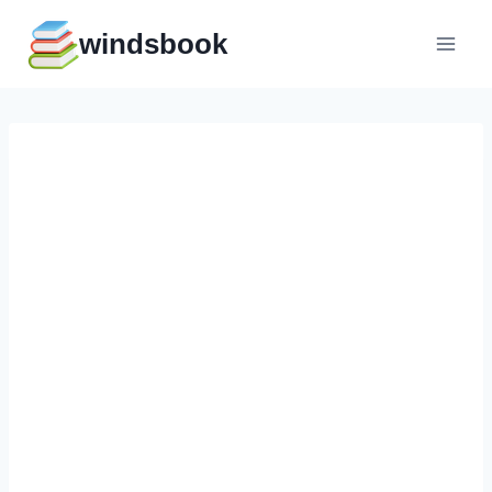
Перейти
windsbook
к
содержимому