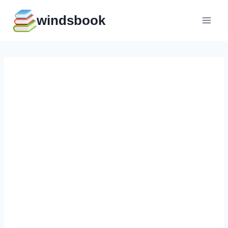
Перейти
windsbook
к
содержимому