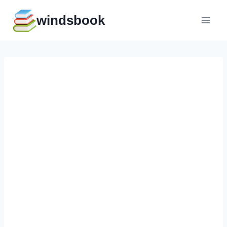
Перейти
windsbook
к
содержимому