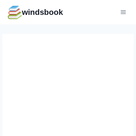
Перейти
windsbook
к
содержимому