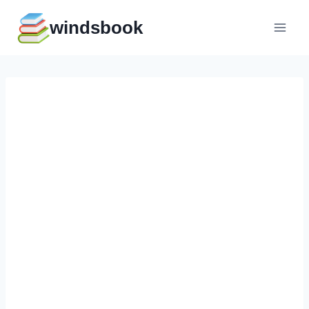
Перейти
windsbook
к
содержимому