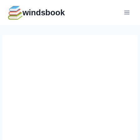
Перейти
windsbook
к
содержимому