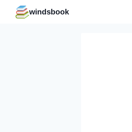
Перейти
windsbook
к
содержимому