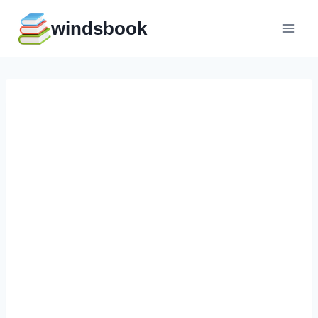
Перейти
windsbook
к
содержимому