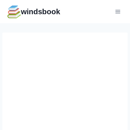
Перейти
windsbook
к
содержимому