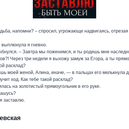
адьба, напомни? – спросил, угрожающе надвигаясь, отрезая 
 выплюнула я гневно.
бнулся. – Завтра мы поженимся, и ты родишь мне наследн
ов?! Через три недели я выхожу замуж за Егора, а ты прямо
кой расклад?
шь моей женой, Алина, иначе, — в пальцах его мелькнула 
учит ход. Как тебе такой расклад?
лась на золотистый прямоугольник в его руке.
лашусь?
я заставлю.
евская