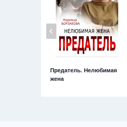
муж,
Предатель. Нелюбимая
ти)
жена