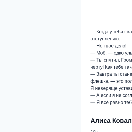
— Когда у тебя св
отступлению.
— Не твое дело! —
— Моё, — едко улы
— Ты спятил, Гром
черту! Как тебе та
— Завтра ты стане
флешка, — это пол
Я неверяще устави
— А если я не сог
— Я всё равно теб
Алиса Ковал