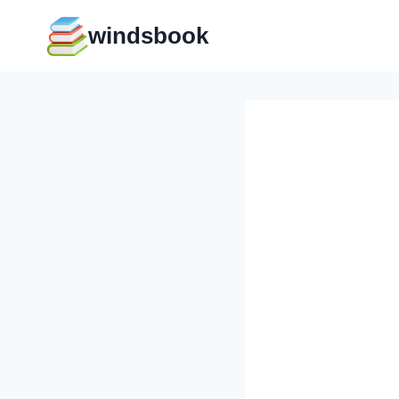
Перейти
windsbook
к
содержимому