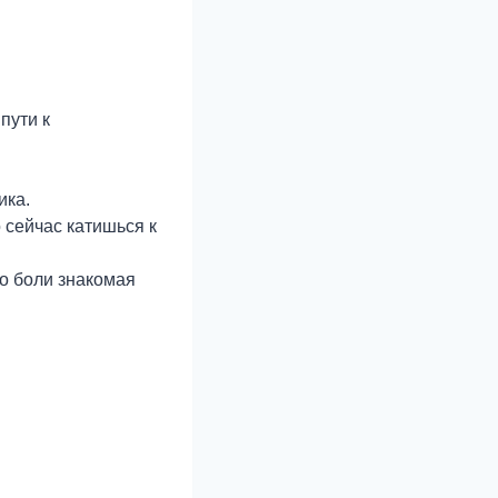
пути к
ика.
 сейчас катишься к
до боли знакомая