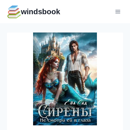
Перейти
windsbook
к
содержимому