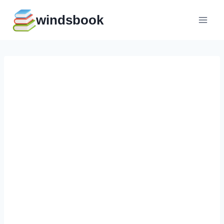
Перейти
windsbook
к
содержимому