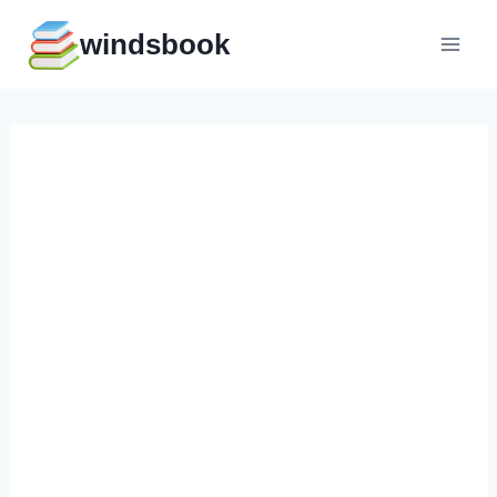
Перейти
windsbook
к
содержимому