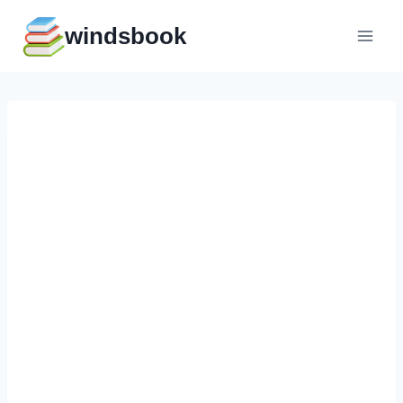
Перейти
windsbook
к
содержимому