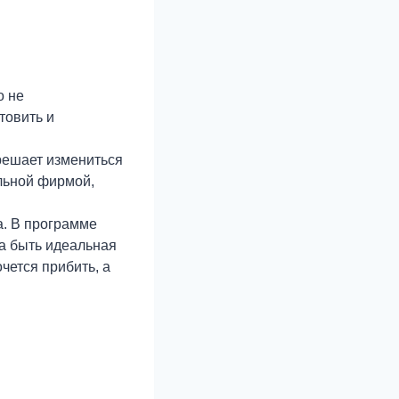
о не
товить и
 решает измениться
ельной фирмой,
а. В программе
на быть идеальная
чется прибить, а