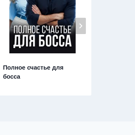
Полное счастье для
Жена Д
босса