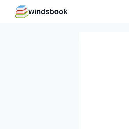
Перейти
windsbook
к
содержимому