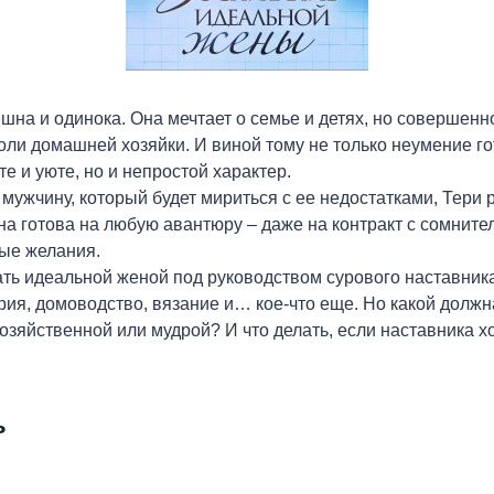
ешна и одинока. Она мечтает о семье и детях, но совершенн
оли домашней хозяйки. И виной тому не только неумение го
те и уюте, но и непростой характер.
мужчину, который будет мириться с ее недостатками, Тери
она готова на любую авантюру – даже на контракт с сомнит
ые желания.
ать идеальной женой под руководством сурового наставник
рия, домоводство, вязание и… кое-что еще. Но какой долж
озяйственной или мудрой? И что делать, если наставника хо
ь