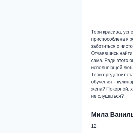
Тери красива, усп
приспособлена к р
заботиться о чисто
Отчаявшись найти 
сама. Ради этого 
исполняющей люб
Тери предстоит ст
обучения – кулина
жена? Покорной, х
не слушаться?
Мила Ванил
12+