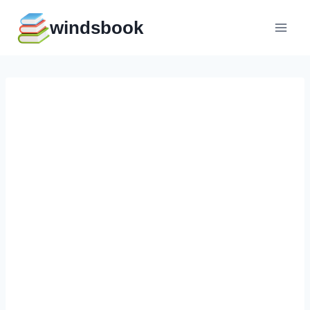
Перейти
windsbook
к
содержимому